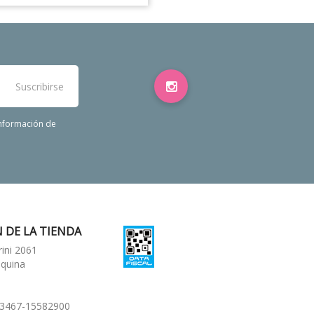
información de
 DE LA TIENDA
rini 2061
squina
03467-15582900