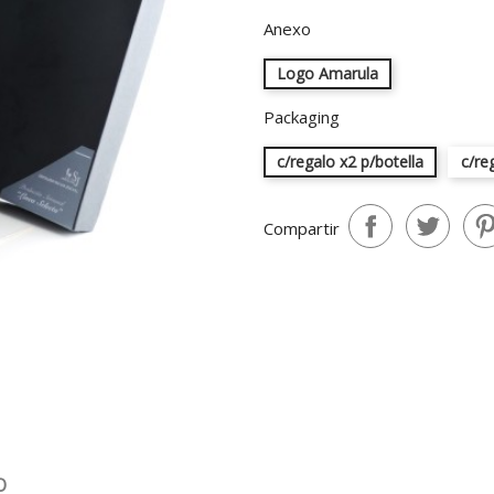
Anexo
Logo Amarula
Packaging
c/regalo x2 p/botella
c/re
Compartir
O