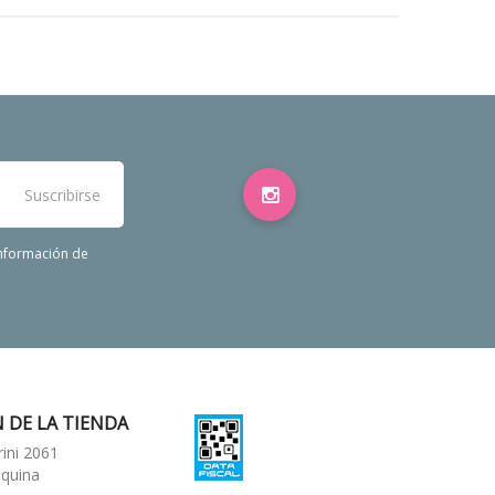
información de
 DE LA TIENDA
rini 2061
squina